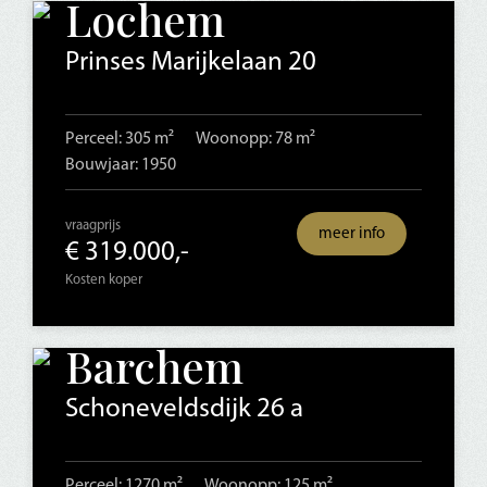
Lochem
Prinses Marijkelaan 20
Perceel: 305 m²
Woonopp: 78 m²
Bouwjaar: 1950
vraagprijs
meer info
€ 319.000,-
Kosten koper
Barchem
Schoneveldsdijk 26 a
Perceel: 1270 m²
Woonopp: 125 m²