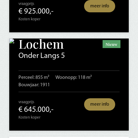
vraagprijs
meer info
€ 925.000,-
Kosten koper
Lochem
Nieuw
Onder Langs 5
Perceel: 855 m²
Woonopp: 118 m²
Bouwjaar: 1911
vraagprijs
meer info
€ 645.000,-
Kosten koper