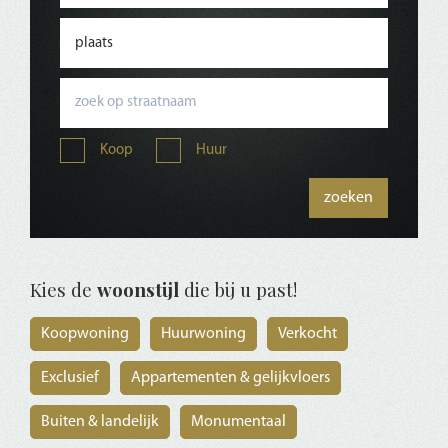
Koop
Huur
Kies de
woonstijl
die bij u past!
Koopwoning
Huurwoning
Verkocht
Exclusief
Appartementen & gelijkvloers
Buiten & landelijk
Monumentaal