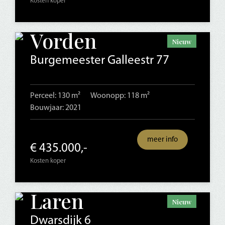
Kosten koper
Vorden
Nieuw
Burgemeester Galleestr 77
Perceel: 130 m²
Woonopp: 118 m²
Bouwjaar: 2021
meer info
€ 435.000,-
Kosten koper
Laren
Nieuw
Dwarsdijk 6