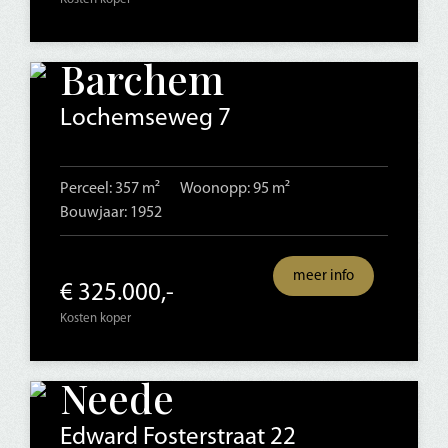
Barchem
Lochemseweg 7
Perceel: 357 m²
Woonopp: 95 m²
Bouwjaar: 1952
meer info
€ 325.000,-
Kosten koper
Neede
Edward Fosterstraat 22