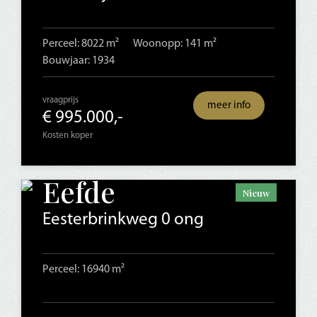
Perceel: 8022 m²
Woonopp: 141 m²
Bouwjaar: 1934
vraagprijs
meer info
€ 995.000,-
Kosten koper
Eefde
Nieuw
Eesterbrinkweg 0 ong
Perceel: 16940 m²