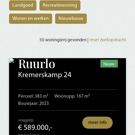
Landgoed
Recreatiewoning
Wonen en werken
Nieuwbouw
50 woning(en) gevonden |
reset zoekopdracht
Ruurlo
Nieuw
Kremerskamp 24
Perceel: 383 m²
Woonopp: 167 m²
Bouwjaar: 2023
vraagprijs
meer info
€ 589.000,-