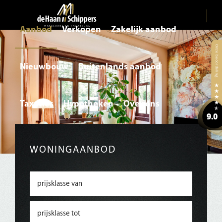
Aanbod
Verkopen
Zakelijk aanbod
Nieuwbouw
Buitenlands aanbod
Taxaties
Hypotheken
Over ons
WONINGAANBOD