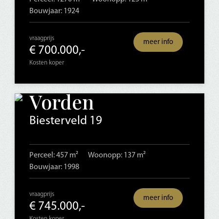
Bouwjaar: 1924
vraagprijs
meer info
€ 700.000,-
Kosten koper
Vorden
Biesterveld 19
Perceel: 457 m²
Woonopp: 137 m²
Bouwjaar: 1998
vraagprijs
meer info
€ 745.000,-
Kosten koper