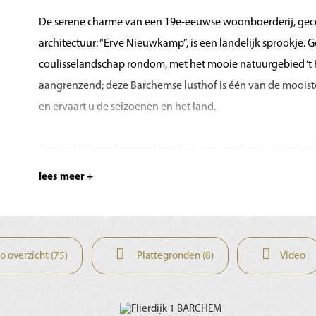
De serene charme van een 19e-eeuwse woonboerderij, gec
architectuur: “Erve Nieuwkamp”, is een landelijk sprookje. 
coulisselandschap rondom, met het mooie natuurgebied ‘t 
aangrenzend; deze Barchemse lusthof is één van de mooiste
en ervaart u de seizoenen en het land.
Deze schitterende woonboerderij, met markant riet gedek
tekentafel van Maas Kristinsson-architecten getransformeer
lees meer +
zichtlijnen – binnen en buiten – en een overvloed aan dag
van dit fraaie huis is steeds met eerbied in het zicht gelate
mooi voorbeeld.
o overzicht (75)
Plattegronden (8)
Video
Qua afwerking werd er gekozen voor topkwaliteit met zovee
hout, riet, staal, natuursteen en veel glas. Het resulteerde