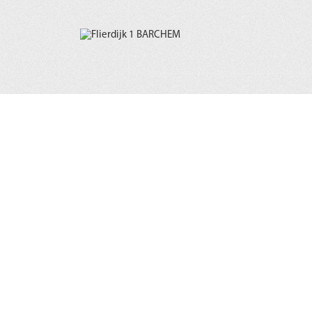
Toch voelt het huis als een gezellig thuis, warm en met over
omgeving. Ook het bijgebouw is een pareltje.
Uw paarden stalt u hier makkelijk aan huis; de stal (2002) 
zadelruimte en u heeft hier ruim weidegang. Er is een rijb
u het jaarrond en onder alle weersomstandigheden fijn rijd
omgeving is perfect voor prachtige buitenritten.
Het huis
Zowel aan de voorzijde als aan de zijkant een entree, waarbi
immers wel de Achterhoek. De wanden zijn strakgestuct en f
tegels. Uiteraard is de begane grond geheel voorzien van 
Interieur en omgeving
In de hal aan de zijkant bevindt zich links de WC met fonte
de eetkamer.